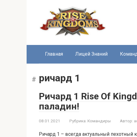
Перейти
к
контенту
Главная
Лицей Знаний
Коман
ричард 1
Ричард 1 Rise Of Kin
паладин!
08.01.2021
Рубрика:
Командиры
Автор:
a
Ричард 1 – всегда актуальный пехотный к