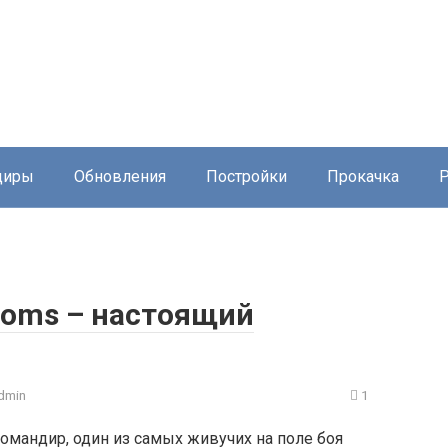
диры
Обновления
Постройки
Прокачка
gdoms – настоящий
dmin
1
омандир, один из самых живучих на поле боя