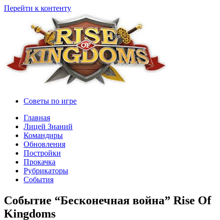
Перейти к контенту
Советы по игре
Главная
Лицей Знаний
Командиры
Обновления
Постройки
Прокачка
Рубрикаторы
События
Событие “Бесконечная война” Rise Of
Kingdoms