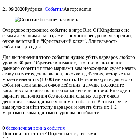
21.09.2020
Рубрика:
События
Автор:
admin
Очередное проходное событие в игре Rise Of Kingdoms с не
самыми лучшими наградами – немного ресурсов, ускорений,
очков действий и “Кристальный ключ”. Длительность
события – два дня.
Для выполнения этого события нужно убить варваров любого
уровня 30 раз. Обратите внимание, что при выполнении
данного события пятью маршами вам необходимо будет начать
атаку на 6 отрядов варваров, но очков действия, которые вы
можете накопить (1 000) не хватит. Не используйте для этого
события свои запасы очков действия, а лучше подождите
когда восстановятся ваши базовые очки действия! Ещё один
вариант выполнения без дополнительных затрат очков
действия – командиры с уроном по области. В этом случае
вам нужно найти толпу варваров и начать бить их 1-2
маршами с командирами с уроном по области.
0
бесконечная война
события
Понравилась статья? Поделиться с друзьями: